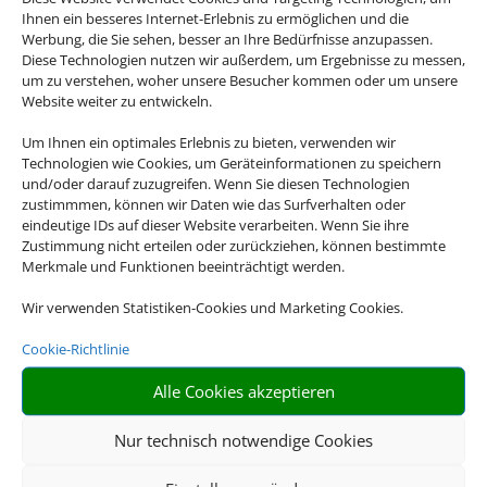
Ihnen ein besseres Internet-Erlebnis zu ermöglichen und die
Werbung, die Sie sehen, besser an Ihre Bedürfnisse anzupassen.
Diese Technologien nutzen wir außerdem, um Ergebnisse zu messen,
um zu verstehen, woher unsere Besucher kommen oder um unsere
Website weiter zu entwickeln.
Um Ihnen ein optimales Erlebnis zu bieten, verwenden wir
Technologien wie Cookies, um Geräteinformationen zu speichern
Flusskreuzfahrten
und/oder darauf zuzugreifen. Wenn Sie diesen Technologien
zustimmmen, können wir Daten wie das Surfverhalten oder
Empfehlungen für Ihre Reise
eindeutige IDs auf dieser Website verarbeiten. Wenn Sie ihre
Zustimmung nicht erteilen oder zurückziehen, können bestimmte
Sinnvolle Extras, die oft dazu gebucht werden.
Merkmale und Funktionen beeinträchtigt werden.
Wir verwenden Statistiken-Cookies und Marketing Cookies.
Cookie-Richtlinie
Alle Cookies akzeptieren
Nur technisch notwendige Cookies